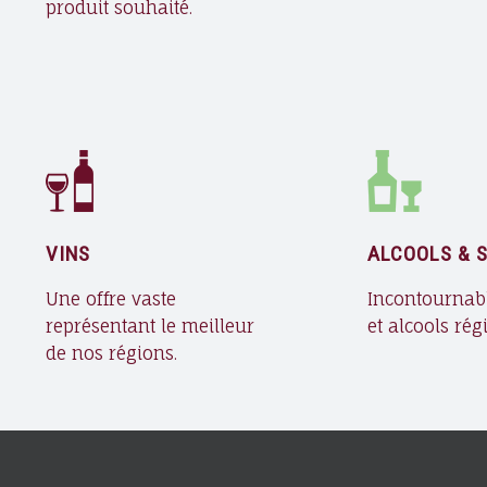
I
produit souhaité.
S
S
O
N
S
E
N
P
O
VINS
ALCOOLS & S
I
Une offre vaste
Incontournabl
T
représentant le meilleur
et alcools rég
O
de nos régions.
U
C
H
A
R