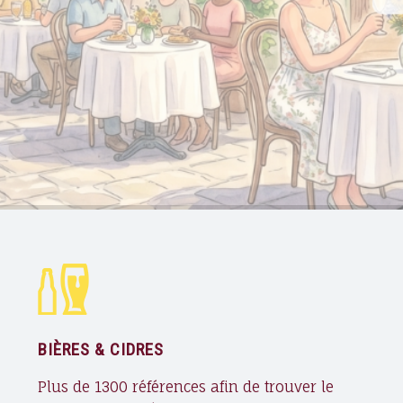
B
U
T
E
U
R
D
E
B
I
È
R
E
S
E
T
BIÈRES & CIDRES
B
O
Plus de 1300 références afin de trouver le