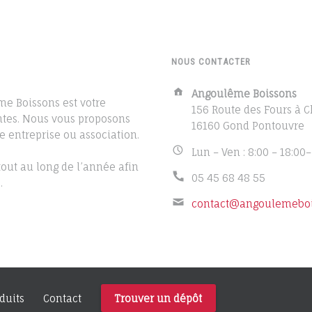
NOUS CONTACTER
Address:
Angoulême Boissons
me Boissons est votre
156 Route des Fours à 
ntes. Nous vous proposons
16160 Gond Pontouvre
 entreprise ou association.
Business
Lun – Ven : 8:00 – 18:00–
hours:
out au long de l’année afin
Phone
05 45 68 48 55
.
number:
Email
contact@angoulemebois
address:
duits
Contact
Trouver un dépôt