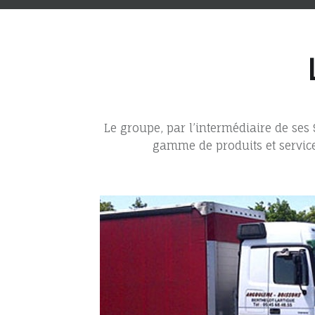
E
N
T
E
S
E
T
V
Le groupe, par l’intermédiaire de ses 
E
gamme de produits et service
N
D
É
E