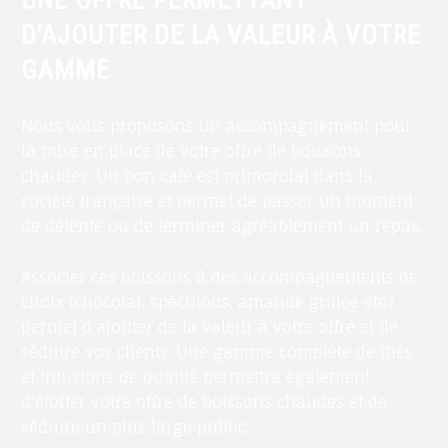
T
D'AJOUTER DE LA VALEUR À VOTRE
E
GAMME
U
R
D
Nous vous proposons un accompagnement pour
E
la mise en place de votre offre de boissons
B
chaudes. Un bon café est primordial dans la
I
société française et permet de passer un moment
È
de détente ou de terminer agréablement un repas.
R
E
Associer ces boissons à des accompagnements de
S
choix (chocolat, spéculoos, amande grillée etc.)
E
permet d’ajouter de la valeur à votre offre et de
T
séduire vos clients. Une gamme complète de thés
B
et infusions de qualité permettra également
O
d’étoffer votre offre de boissons chaudes et de
I
séduire un plus large public.
S