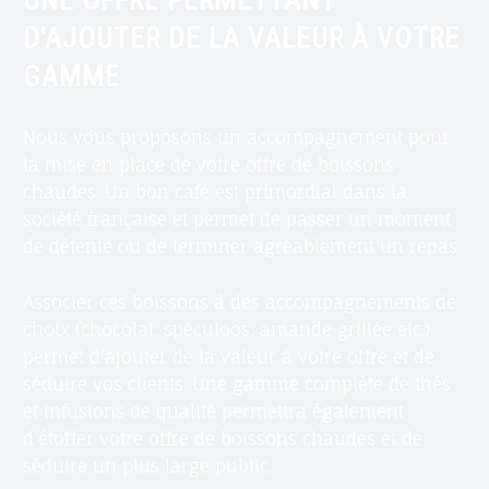
T
D'AJOUTER DE LA VALEUR À VOTRE
E
GAMME
U
R
D
Nous vous proposons un accompagnement pour
E
la mise en place de votre offre de boissons
B
chaudes. Un bon café est primordial dans la
I
société française et permet de passer un moment
È
de détente ou de terminer agréablement un repas.
R
E
Associer ces boissons à des accompagnements de
S
choix (chocolat, spéculoos, amande grillée etc.)
E
permet d’ajouter de la valeur à votre offre et de
T
séduire vos clients. Une gamme complète de thés
B
et infusions de qualité permettra également
O
d’étoffer votre offre de boissons chaudes et de
I
séduire un plus large public.
S